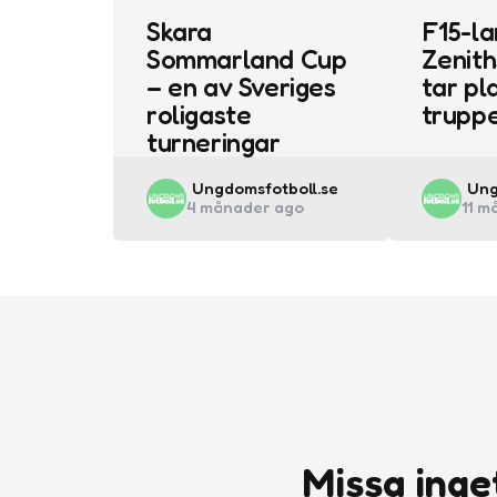
Skara
F15-la
Sommarland Cup
Zenith
– en av Sveriges
tar pla
roligaste
trupp
turneringar
Posted
Pos
Ungdomsfotboll.se
Ung
4 månader ago
11 m
by
by
Missa inge