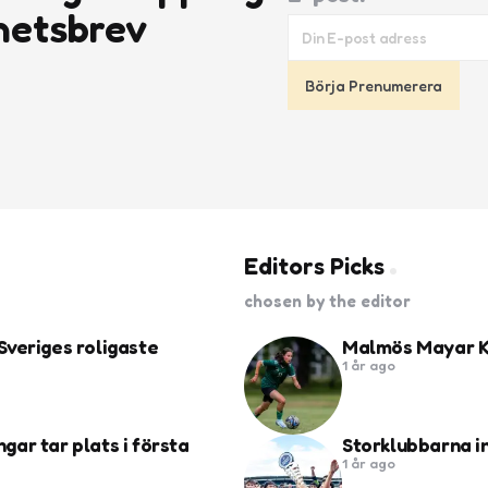
hetsbrev
Editors Picks
chosen by the editor
Sveriges roligaste
Malmös Mayar Kh
1 år ago
ngar tar plats i första
Storklubbarna i
1 år ago