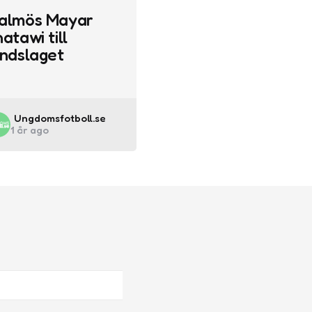
almös Mayar
atawi till
andslaget
Posted
Ungdomsfotboll.se
1 år ago
by