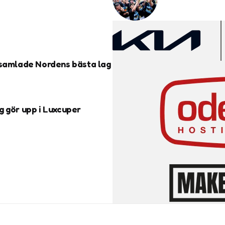
 samlade Nordens bästa lag
g gör upp i Luxcuper