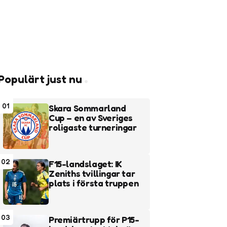
Populärt just nu
01
Skara Sommarland
Cup – en av Sveriges
roligaste turneringar
02
F15-landslaget: IK
Zeniths tvillingar tar
plats i första truppen
03
Premiärtrupp för P15-