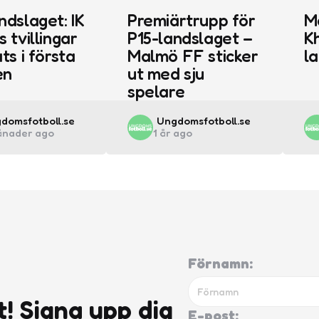
ndslaget: IK
Premiärtrupp för
M
s tvillingar
P15-landslaget –
Kh
ts i första
Malmö FF sticker
l
en
ut med sju
spelare
ted
Posted
domsfotboll.se
Ungdomsfotboll.se
ånader ago
1 år ago
by
Förnamn:
t! Signa upp dig
E-post: