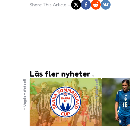
Share
This Article
Läs fler nyheter
Ungdomsfotboll
Flickfotboll