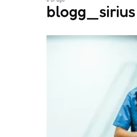
6 år ago
blogg_sirius