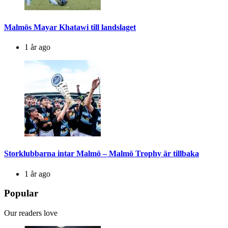
Malmös Mayar Khatawi till landslaget
1 år ago
Storklubbarna intar Malmö – Malmö Trophy är tillbaka
1 år ago
Popular
Our readers love