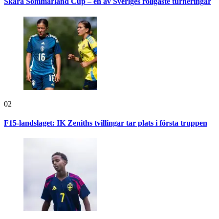
Skara Sommarland Cup – en av Sveriges roligaste turneringar
02
F15-landslaget: IK Zeniths tvillingar tar plats i första truppen