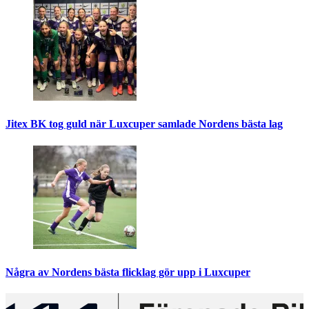
Jitex BK tog guld när Luxcuper samlade Nordens bästa lag
Några av Nordens bästa flicklag gör upp i Luxcuper