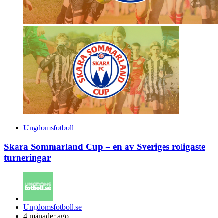
Ungdomsfotboll
Skara Sommarland Cup – en av Sveriges roligaste
turneringar
Posted
Ungdomsfotboll.se
by
4 månader ago