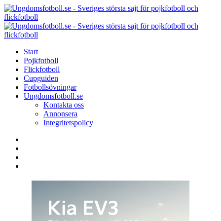
Menu
Search
Menu
U
-
S
Start
s
Pojkfotboll
s
Flickfotboll
f
Cupguiden
p
Fotbollsövningar
o
Ungdomsfotboll.se
f
Kontakta oss
Annonsera
Integritetspolicy
Search