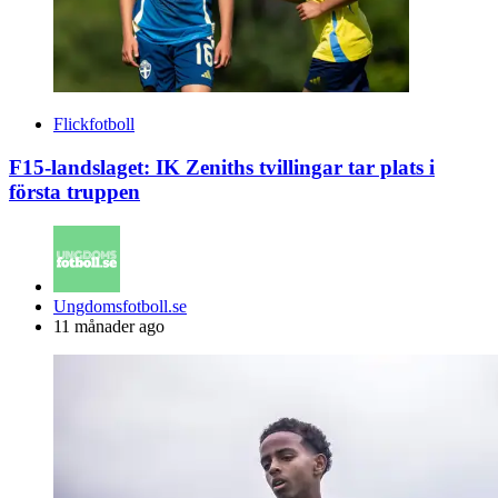
Flickfotboll
F15-landslaget: IK Zeniths tvillingar tar plats i
första truppen
Posted
Ungdomsfotboll.se
by
11 månader ago