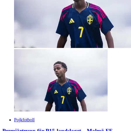
Pojkfotboll
Premiärtrupp för P15-landslaget – Malmö FF