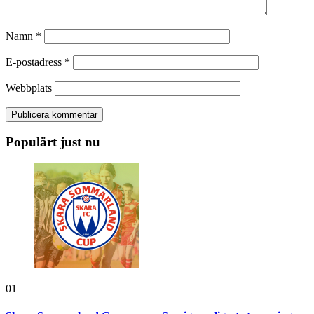
Namn
*
E-postadress
*
Webbplats
Populärt just nu
01