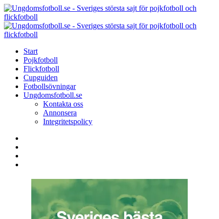
Menu
Search
Menu
U
-
S
Start
s
Pojkfotboll
s
Flickfotboll
f
Cupguiden
p
Fotbollsövningar
o
Ungdomsfotboll.se
f
Kontakta oss
Annonsera
Integritetspolicy
Search