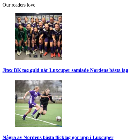
Our readers love
Jitex BK tog guld när Luxcuper samlade Nordens bästa lag
Några av Nordens bästa flicklag gör upp i Luxcuper