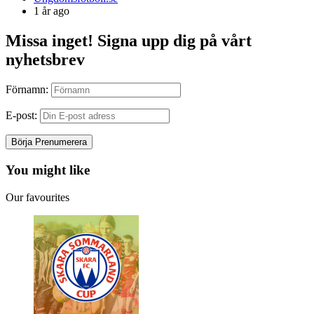
by
1 år ago
Missa inget! Signa upp dig på vårt
nyhetsbrev
Förnamn:
E-post:
You might like
Our favourites