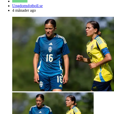
Posted
Ungdomsfotboll.se
by
4 månader ago