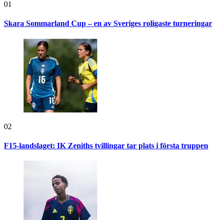
01
Skara Sommarland Cup – en av Sveriges roligaste turneringar
02
F15-landslaget: IK Zeniths tvillingar tar plats i första truppen