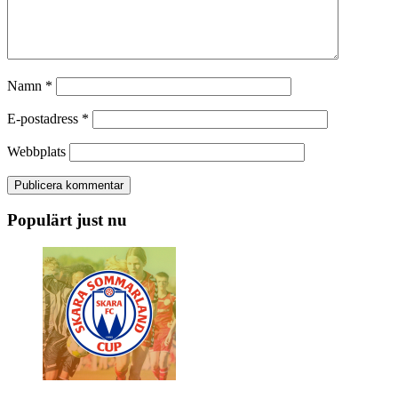
Namn
*
E-postadress
*
Webbplats
Populärt just nu