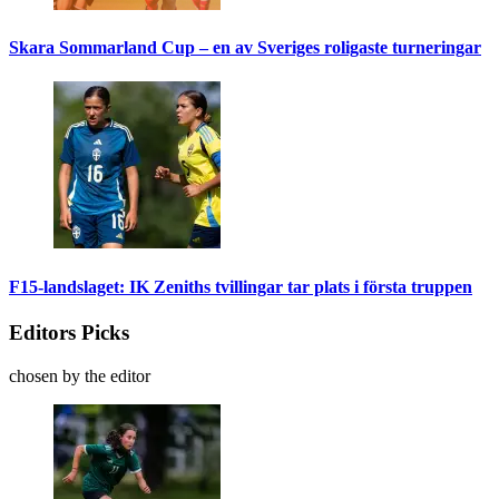
Skara Sommarland Cup – en av Sveriges roligaste turneringar
F15-landslaget: IK Zeniths tvillingar tar plats i första truppen
Editors Picks
chosen by the editor