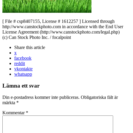
[ File # csp8407155, License # 1612257 ] Licensed through
http://www.canstockphoto.com in accordance with the End User
License Agreement (http://www.canstockphoto.com/legal.php)
(c) Can Stock Photo Inc. / focalpoint
Share
this article
x
facebook
reddit
vkontakte
whatsapp
Lämna ett svar
Din e-postadress kommer inte publiceras.
Obligatoriska fält är
märkta
*
Kommentar
*