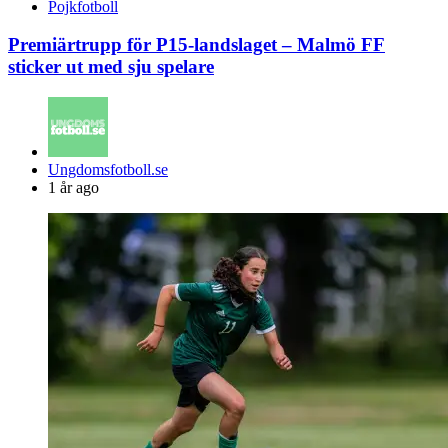
Pojkfotboll
Premiärtrupp för P15-landslaget – Malmö FF
sticker ut med sju spelare
Posted
Ungdomsfotboll.se
by
1 år ago