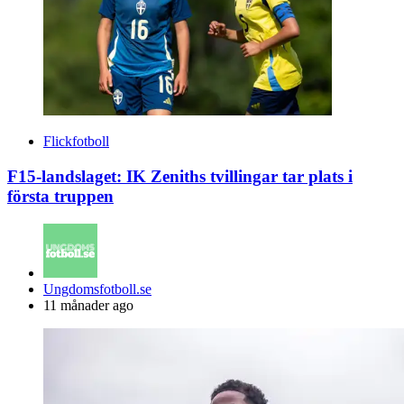
Flickfotboll
F15-landslaget: IK Zeniths tvillingar tar plats i
första truppen
Posted
Ungdomsfotboll.se
by
11 månader ago