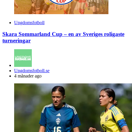
Ungdomsfotboll
Skara Sommarland Cup – en av Sveriges roligaste
turneringar
Posted
Ungdomsfotboll.se
by
4 månader ago