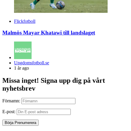
Flickfotboll
Malmös Mayar Khatawi till landslaget
Posted
Ungdomsfotboll.se
by
1 år ago
Missa inget! Signa upp dig på vårt
nyhetsbrev
Förnamn:
E-post: