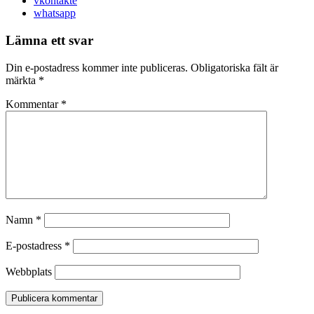
vkontakte
whatsapp
Lämna ett svar
Din e-postadress kommer inte publiceras.
Obligatoriska fält är
märkta
*
Kommentar
*
Namn
*
E-postadress
*
Webbplats