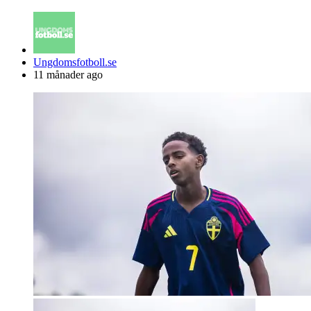
Posted
Ungdomsfotboll.se
by
11 månader ago