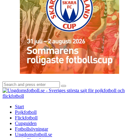
Search
Search
for:
U
-
S
Start
s
Pojkfotboll
s
Flickfotboll
f
Cupguiden
p
Fotbollsövningar
o
Ungdomsfotboll.se
f