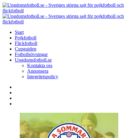
Menu
Search
Menu
U
-
S
Start
s
Pojkfotboll
s
Flickfotboll
f
Cupguiden
p
Fotbollsövningar
o
Ungdomsfotboll.se
f
Kontakta oss
Annonsera
Integritetspolicy
Search