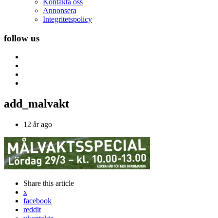
Kontakta oss
Annonsera
Integritetspolicy
follow us
add_malvakt
12 år ago
Share
this article
x
facebook
reddit