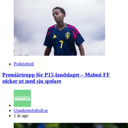
Pojkfotboll
Premiärtrupp för P15-landslaget – Malmö FF
sticker ut med sju spelare
Posted
Ungdomsfotboll.se
by
1 år ago