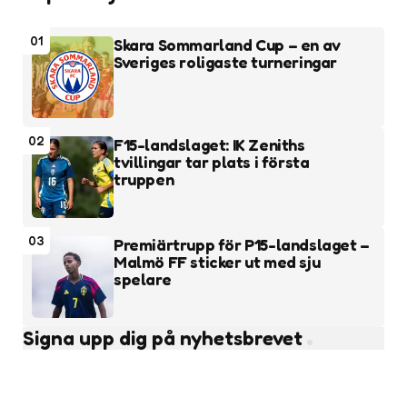
01
Skara Sommarland Cup – en av
Sveriges roligaste turneringar
02
F15-landslaget: IK Zeniths
tvillingar tar plats i första
truppen
03
Premiärtrupp för P15-landslaget –
Malmö FF sticker ut med sju
spelare
Signa upp dig på nyhetsbrevet
Subscribe